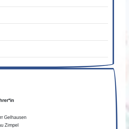
hrer*in
rr Gelhausen
au Zimpel