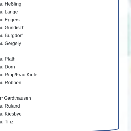
au Heßling
au Lange
au Eggers
au Gündisch
au Burgdorf
au Gergely
au Plath
au Dorn
au Ripp/Frau Kiefer
au Robben
rr Gardthausen
au Ruland
au Kiesbye
au Tinz