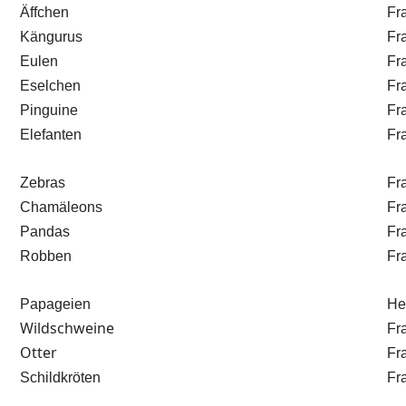
Äffchen
Fr
Kängurus
Fr
Eulen
Fr
Eselchen
Fr
Pinguine
Fr
Elefanten
Fr
Zebras
Fr
Chamäleons
Fr
Pandas
Fr
Robben
Fr
Papageien
He
Wildschweine
Fr
Otter
Fr
Schildkröten
Fr