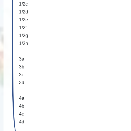
1/2c
1/2d
1/2e
1/2f
1/2g
1/2h
3a
3b
3c
3d
4a
4b
4c
4d